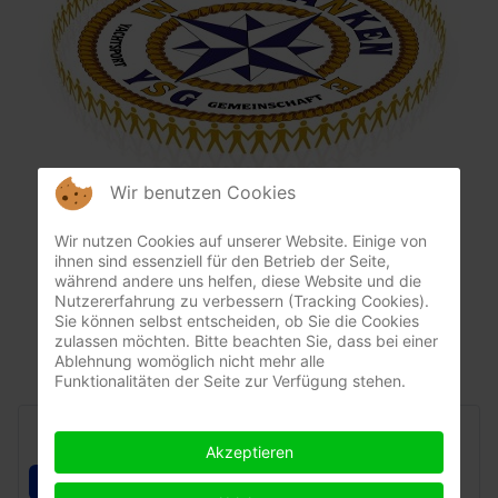
Wir benutzen Cookies
Den Aufnahmeantrag mit den Konditionen
Wir nutzen Cookies auf unserer Website. Einige von
finden Sie hier:
ihnen sind essenziell für den Betrieb der Seite,
während andere uns helfen, diese Website und die
Nutzererfahrung zu verbessern (Tracking Cookies).
Sie können selbst entscheiden, ob Sie die Cookies
zulassen möchten. Bitte beachten Sie, dass bei einer
Aufnahmeantrag YSGF 2023
Ablehnung womöglich nicht mehr alle
Funktionalitäten der Seite zur Verfügung stehen.
Vorstandschaft
Akzeptieren
Mitgliedschaft